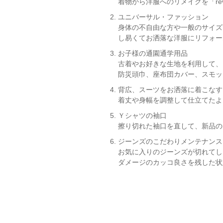
着物から洋服へのリメイクを「revi
ユニバーサル・ファッション
身体の不自由な方や一般のサイズ
し易くてお洒落な洋服にリフォー
お子様の通園通学用品
古着やお好きな生地を利用して、
防災頭巾、座布団カバー、スモッ
背広、スーツをお洒落に着こなす
着丈や身幅を調整して仕立てたよ
Ｙシャツの袖口
擦り切れた袖口を直して、新品の
ジーンズのこだわりメンテナンス
お気に入りのジーンズが切れてし
ダメージのカッコ良さを残した状