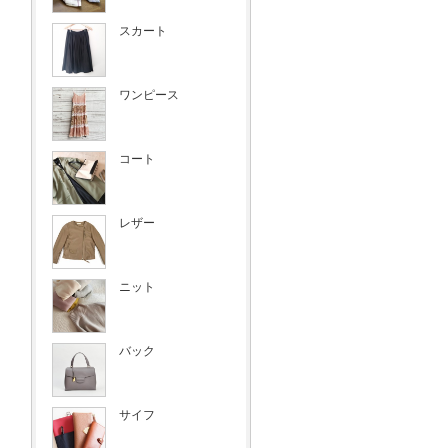
スカート
ワンピース
コート
レザー
ニット
バック
サイフ