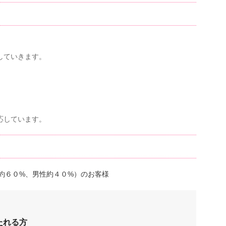
。
していきます。
。
。
応しています。
約６０%、男性約４０%）のお客様
たれる方